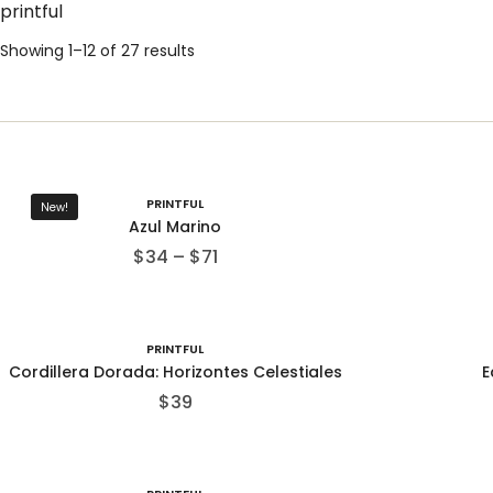
printful
Showing 1–12 of 27 results
PRINTFUL
New!
Azul Marino
$
34
–
$
71
PRINTFUL
Cordillera Dorada: Horizontes Celestiales
E
$
39