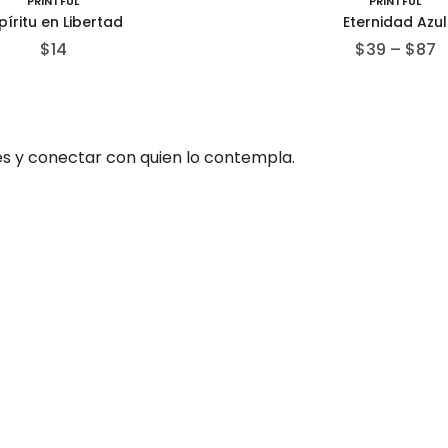
PRINTFUL
PRINTFUL
píritu en Libertad
Eternidad Azul
$
14
$
39
–
$
87
es y conectar con quien lo contempla.