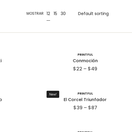
12
15
30
MOSTRAR
PRINTFUL
i
Conmoción
$
22
–
$
49
PRINTFUL
New!
o
El Corcel Triunfador
$
39
–
$
87