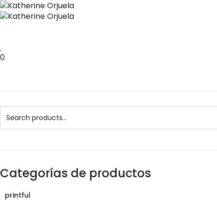
INICIO
SOBRE MÍ
ARTE CURATIVO
GALERÍA
PRI
0
BUSCAR
Categorías de productos
printful