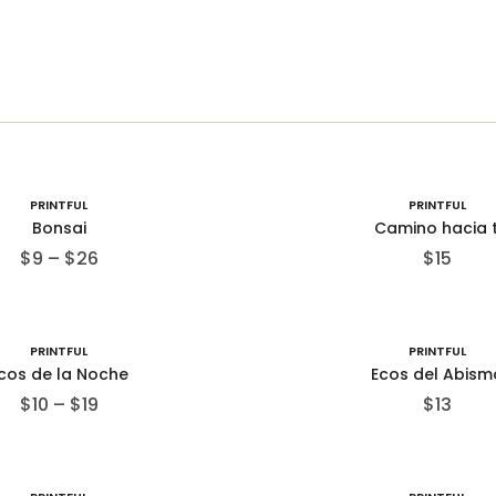
PRINTFUL
PRINTFUL
Bonsai
Camino hacia t
$
9
–
$
26
$
15
PRINTFUL
PRINTFUL
cos de la Noche
Ecos del Abism
$
10
–
$
19
$
13