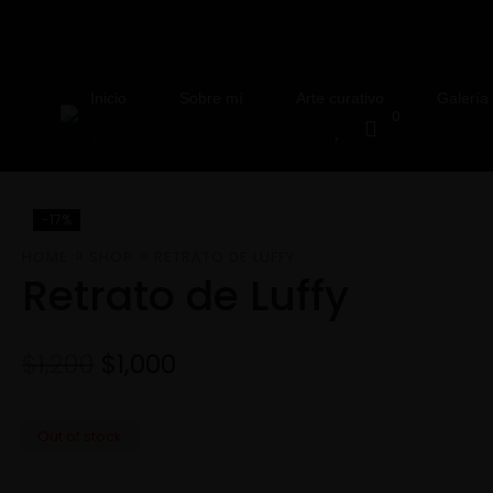
Inicio
Sobre mí
Arte curativo
Galería
0
-17%
HOME
SHOP
RETRATO DE LUFFY
Retrato de Luffy
$
1,200
$
1,000
Out of stock