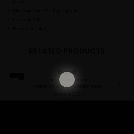
purín
Dimensiones: 26 x 30 pulgadas
Precio: $1,000
Estado: Vendida
RELATED PRODUCTS
Agotado
-25%
PINCELADAS DEL TIEMPO
Puente de Sueños: Golden Gate
$
1,200
$
900