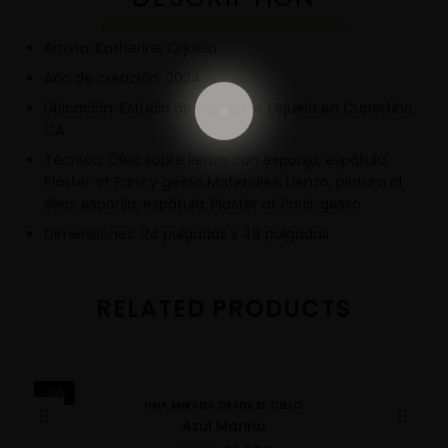
Artista: Katherine Orjuela
Año de creación: 2024
Ubicación: Estudio de Katherine Orjuela en Cupertino,
CA
Técnica: Óleo sobre lienzo con esponja, espátula,
Plaster of Paris y gesso Materiales: Lienzo, pintura al
óleo, esponja, espátula, Plaster of Paris, gesso
Dimensiones: 24 pulgadas x 48 pulgadas
RELATED PRODUCTS
-19%
UNA MIRADA DESDE EL CIELO
Azul Marino