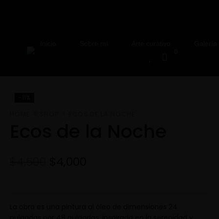
Inicio
Sobre mí
Arte curativo
Galería
0
-11%
HOME
SHOP
ECOS DE LA NOCHE
Ecos de la Noche
$
4,500
$
4,000
La obra es una pintura al óleo de dimensiones 24
pulgadas por 48 pulgadas, inspirada en la serenidad y