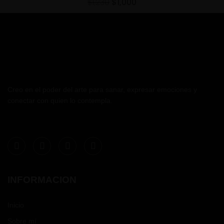
$
1,230
$
1,000
Creo en el poder del arte para sanar, expresar emociones y
conectar con quien lo contempla.
INFORMACION
Inicio
Sobre mí