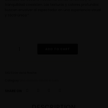
tranquilidad coexisten. Las texturas y colores profundos
buscan envolver al espectador en una experiencia visual
y táctil única.”
ADD TO CART
SKU
Ecos de la Noche
Category
Una mirada desde el cielo
SHARE ON
DESCRIPTION