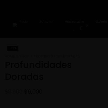
Inicio
Sobre mí
Arte curativo
Galería
0
-32%
HOME
SHOP
PROFUNDIDADES DORADAS
Profundidades
Doradas
$
8,800
$
6,000