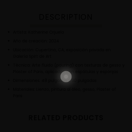
DESCRIPTION
Artista: Katherine Orjuela
Año de creación: 2024
Ubicación: Cupertino, CA, exposición privada en
Galería Spirt de Art
Técnica: Arte fluido (pouring) con texturas de gesso y
Plaster of Paris, aplicados con espátulas y esponjas
Dimensiones: 48 pulgadas x 30 pulgadas
Materiales: Lienzo, pintura al óleo, gesso, Plaster of
Paris
RELATED PRODUCTS