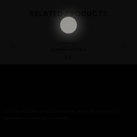
RELATED PRODUCTS
PRINTFUL
Camino hacia ti
$
15
Creo en el poder del arte para sanar, expresar emociones y
conectar con quien lo contempla.