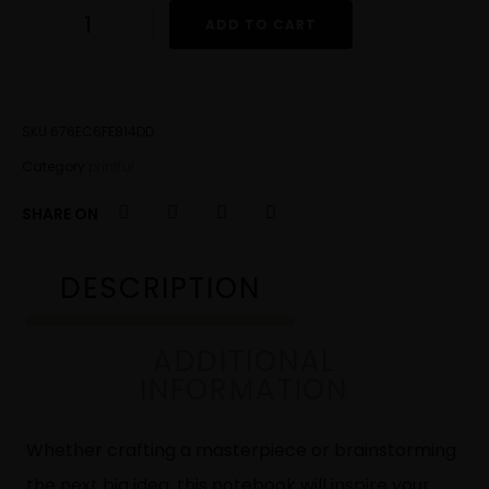
ADD TO CART
SKU
676EC6FE814DD
Category
printful
SHARE ON
DESCRIPTION
ADDITIONAL
INFORMATION
Whether crafting a masterpiece or brainstorming
the next big idea, this notebook will inspire your