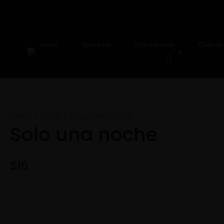
Inicio
Sobre mí
Arte curativo
Galería
0
HOME
SHOP
SOLO UNA NOCHE
Solo una noche
$
16