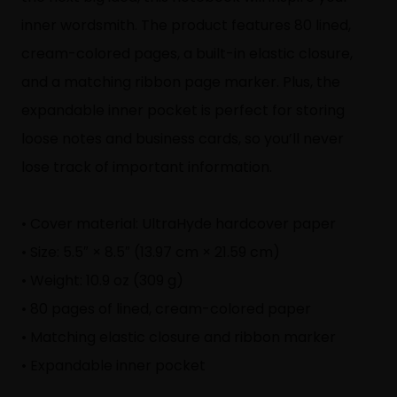
inner wordsmith. The product features 80 lined,
cream-colored pages, a built-in elastic closure,
and a matching ribbon page marker. Plus, the
expandable inner pocket is perfect for storing
loose notes and business cards, so you’ll never
lose track of important information.
• Cover material: UltraHyde hardcover paper
• Size: 5.5″ × 8.5″ (13.97 cm × 21.59 cm)
• Weight: 10.9 oz (309 g)
• 80 pages of lined, cream-colored paper
• Matching elastic closure and ribbon marker
• Expandable inner pocket