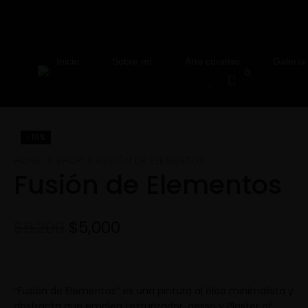
Inicio
Sobre mí
Arte curativo
Galería
0
-19%
HOME
SHOP
FUSIÓN DE ELEMENTOS
Fusión de Elementos
$
6,200
$
5,000
“Fusión de Elementos” es una pintura al óleo minimalista y
abstracta que emplea texturizador, gesso y Plaster of