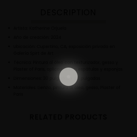
DESCRIPTION
Artista: Katherine Orjuela
Año de creación: 2024
Ubicación: Cupertino, CA, exposición privada en
Galería Spirt de Art
Técnica: Pintura al óleo con texturizador, gesso y
Plaster of Paris, aplicados con espátulas y esponjas
Dimensiones: 30 pulgadas x 48 pulgadas
Materiales: Lienzo, pintura al óleo, gesso, Plaster of
Paris
RELATED PRODUCTS