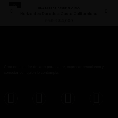
-22%
UNA MIRADA DESDE EL CIELO
Horizontes Dorados: Costa Californiana
$
5,100
$
4,000
Creo en el poder del arte para sanar, expresar emociones y
conectar con quien lo contempla.