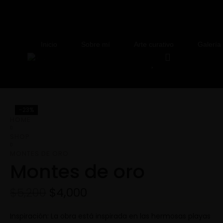
Inicio
Sobre mí
Arte curativo
Galería
0
-23%
HOME
SHOP
MONTES DE ORO
Montes de oro
$
5,200
$
4,000
Inspiración: La obra está inspirada en las hermosas playas