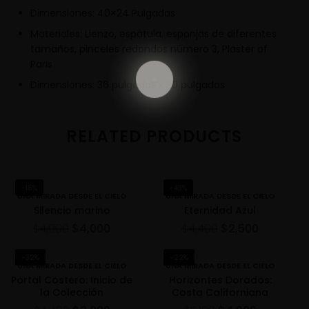
Dimensiones: 40×24 Pulgadas
Materiales: Lienzo, espátula, esponjas de diferentes
tamaños, pinceles redondos número 3, Plaster of
Paris
Dimensiones: 36 pulgadas x 30 pulgadas
RELATED PRODUCTS
-18%
-43%
UNA MIRADA DESDE EL CIELO
UNA MIRADA DESDE EL CIELO
Silencio marino
Eternidad Azul
$
4,900
$
4,000
$
4,400
$
2,500
-32%
-22%
UNA MIRADA DESDE EL CIELO
UNA MIRADA DESDE EL CIELO
Portal Costero: Inicio de
Horizontes Dorados:
la Colección
Costa Californiana