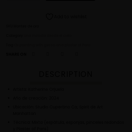
Add to wishlist
SKU
Montes de oro
Category
Una mirada desde el cielo
Tag
Oil painting with gesso and plaster of Paris
SHARE ON
DESCRIPTION
Artista: Katherine Orjuela
Año de creación: 2024
Ubicación: Studio Cupertino Ca, Spirit de Art
Manhattan
Técnica: Mixta (espátula, esponjas, pinceles redondos
y Plaster of Paris)