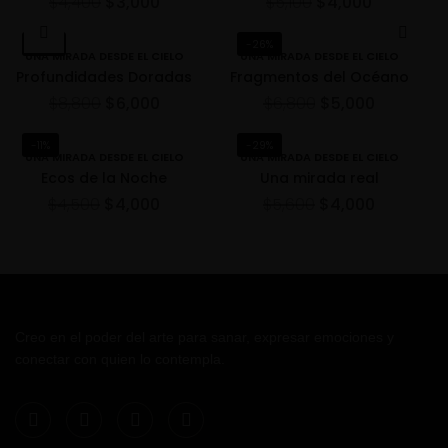
$
4,400
$
3,000
$
5,100
$
4,000
-32%
-26%
UNA MIRADA DESDE EL CIELO
UNA MIRADA DESDE EL CIELO
Profundidades Doradas
Fragmentos del Océano
$
8,800
$
6,000
$
6,800
$
5,000
-11%
-29%
UNA MIRADA DESDE EL CIELO
UNA MIRADA DESDE EL CIELO
Ecos de la Noche
Una mirada real
$
4,500
$
4,000
$
5,600
$
4,000
Creo en el poder del arte para sanar, expresar emociones y
conectar con quien lo contempla.