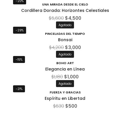
-20%
UNA MIRADA DESDE EL CIELO
Cordillera Dorada: Horizontes Celestiales
$
5,600
$
4,500
Agotado
-29%
PINCELADAS DEL TIEMPO
Bonsai
$
4,200
$
3,000
Agotado
-15%
BOHO ART
Elegancia en Línea
$
1,180
$
1,000
Agotado
-21%
FUERZA Y GRACIAS
Espíritu en Libertad
$
630
$
500