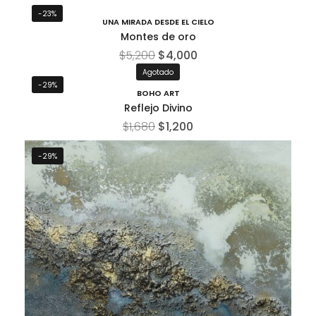
-23%
UNA MIRADA DESDE EL CIELO
Montes de oro
$
5,200
$
4,000
Agotado
-29%
BOHO ART
Reflejo Divino
$
1,680
$
1,200
-29%