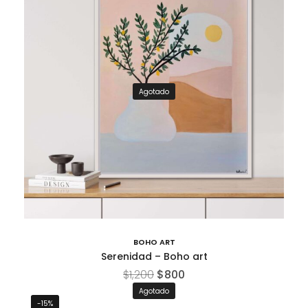
Agotado
BOHO ART
Serenidad – Boho art
$
1,200
$
800
Agotado
-15%