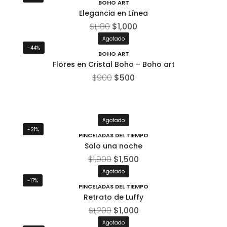
BOHO ART
Elegancia en Línea
$
1,180
$
1,000
Agotado
-44%
BOHO ART
Flores en Cristal Boho – Boho art
$
900
$
500
Agotado
-21%
PINCELADAS DEL TIEMPO
Solo una noche
$
1,900
$
1,500
Agotado
-17%
PINCELADAS DEL TIEMPO
Retrato de Luffy
$
1,200
$
1,000
Agotado