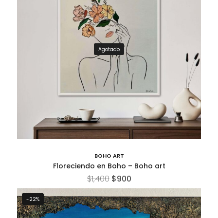
Agotado
BOHO ART
Floreciendo en Boho – Boho art
$
1,400
$
900
-22%