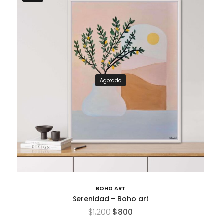
Agotado
BOHO ART
Serenidad – Boho art
$
1,200
$
800