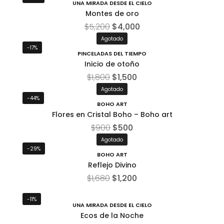
UNA MIRADA DESDE EL CIELO
Montes de oro
$
5,200
$
4,000
Agotado
-17%
PINCELADAS DEL TIEMPO
Inicio de otoño
$
1,800
$
1,500
Agotado
-44%
BOHO ART
Flores en Cristal Boho – Boho art
$
900
$
500
Agotado
-29%
BOHO ART
Reflejo Divino
$
1,680
$
1,200
-11%
UNA MIRADA DESDE EL CIELO
Ecos de la Noche