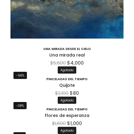
UNA MIRADA DESDE EL CIELO
Una mirada real
$
5,600
$
4,000
Agotado
-96%
PINCELADAS DEL TIEMPO
Quijote
$
2,100
$
80
Agotado
-38%
PINCELADAS DEL TIEMPO
Flores de esperanza
$
1,600
$
1,000
Agotado