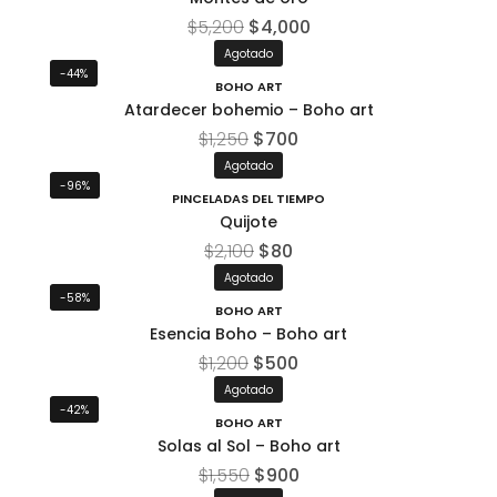
$
5,200
$
4,000
Agotado
-44%
BOHO ART
Atardecer bohemio – Boho art
$
1,250
$
700
Agotado
-96%
PINCELADAS DEL TIEMPO
Quijote
$
2,100
$
80
Agotado
-58%
BOHO ART
Esencia Boho – Boho art
$
1,200
$
500
Agotado
-42%
BOHO ART
Solas al Sol – Boho art
$
1,550
$
900