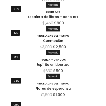
Agotado
-38%
BOHO ART
Escalera de libros – Boho art
$
1,450
$
900
Agotado
-17%
PINCELADAS DEL TIEMPO
Conmoción
$
3,000
$
2,500
Agotado
-21%
FUERZA Y GRACIAS
Espíritu en Libertad
$
630
$
500
Agotado
-38%
PINCELADAS DEL TIEMPO
Flores de esperanza
$
1,600
$
1,000
-23%