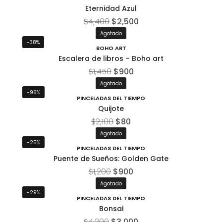
Eternidad Azul
$
4,400
$
2,500
Agotado
-38%
BOHO ART
Escalera de libros – Boho art
$
1,450
$
900
Agotado
-96%
PINCELADAS DEL TIEMPO
Quijote
$
2,100
$
80
Agotado
-25%
PINCELADAS DEL TIEMPO
Puente de Sueños: Golden Gate
$
1,200
$
900
Agotado
-29%
PINCELADAS DEL TIEMPO
Bonsai
$
4,200
$
3,000