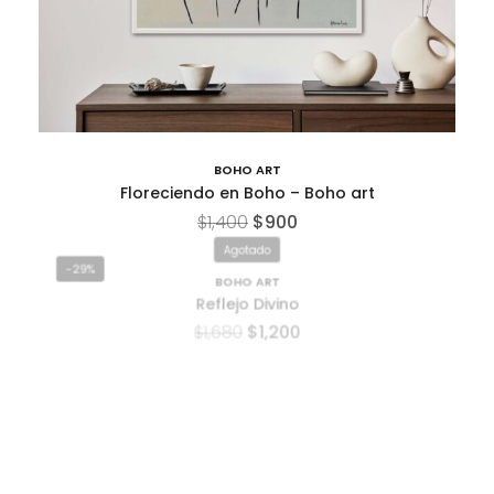
BOHO ART
Floreciendo en Boho – Boho art
$
1,400
$
900
Agotado
-29%
BOHO ART
Reflejo Divino
$
1,680
$
1,200
Agotado
-44%
BOHO ART
Flores en Cristal Boho – Boho art
$
900
$
500
-19%