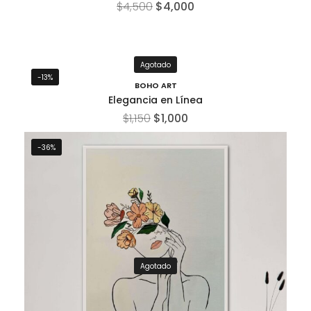
$
4,500
$
4,000
Agotado
-13%
BOHO ART
Elegancia en Línea
$
1,150
$
1,000
-36%
Agotado