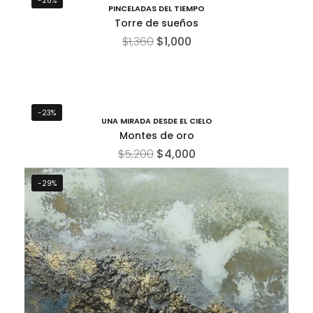
-26%
PINCELADAS DEL TIEMPO
Torre de sueños
$
1,360
$
1,000
-23%
UNA MIRADA DESDE EL CIELO
Montes de oro
$
5,200
$
4,000
-29%